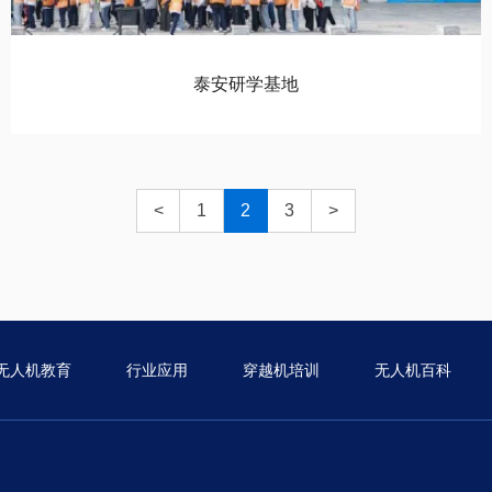
泰安研学基地
<
1
2
3
>
无人机教育
行业应用
穿越机培训
无人机百科