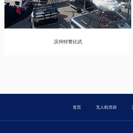
滨州特警比武
首页
无人机培训